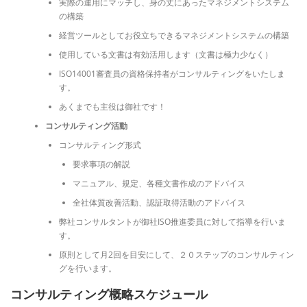
実際の運用にマッチし、身の丈にあったマネジメントシステム
の構築
経営ツールとしてお役立ちできるマネジメントシステムの構築
使用している文書は有効活用します（文書は極力少なく）
ISO14001審査員の資格保持者がコンサルティングをいたしま
す。
あくまでも主役は御社です！
コンサルティング活動
コンサルティング形式
要求事項の解説
マニュアル、規定、各種文書作成のアドバイス
全社体質改善活動、認証取得活動のアドバイス
弊社コンサルタントが御社ISO推進委員に対して指導を行いま
す。
原則として月2回を目安にして、２０ステップのコンサルティン
グを行います。
コンサルティング概略スケジュール