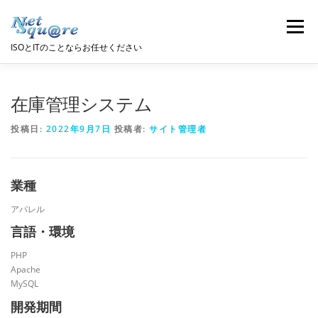
コ
ン
メニュー
テ
ISOとITのことならお任せください
ン
ツ
へ
会社情報
コンサルティング
システム開発
ス
在庫管理システム
キ
ッ
投稿日:
2022年9月7日
投稿者:
サイト管理者
プ
教育･セキュリティ
採用情報
お問い合わせ
業種
アパレル
言語・環境
PHP
Apache
MySQL
開発期間