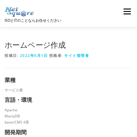
コ
ン
メニュー
テ
ISOとITのことならお任せください
ン
ツ
へ
会社情報
コンサルティング
システム開発
ス
ホームページ作成
キ
ッ
投稿日:
2022年6月1日
投稿者:
サイト管理者
プ
教育･セキュリティ
採用情報
お問い合わせ
業種
サービス業
言語・環境
Apache
MariaDB
baserCMS 4系
開発期間